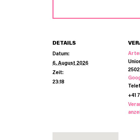
DETAILS
VER
Arte
Datum:
Unio
6. August 2026
2502
Zeit:
Goog
23:18
Tele
+41 7
Vera
anze