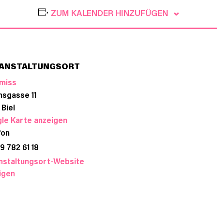
ZUM KALENDER HINZUFÜGEN
ANSTALTUNGSORT
miss
nsgasse 11
Biel
le Karte anzeigen
fon
9 782 61 18
nstaltungsort-Website
igen