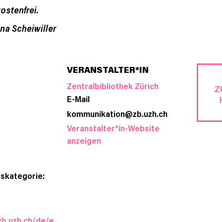
ostenfrei.
na Scheiwiller
VERANSTALTER*IN
Zentralbibliothek Zürich
Z
E-Mail
kommunikation@zb.uzh.ch
Veranstalter*in-Website
anzeigen
skategorie:
zb.uzh.ch/de/e