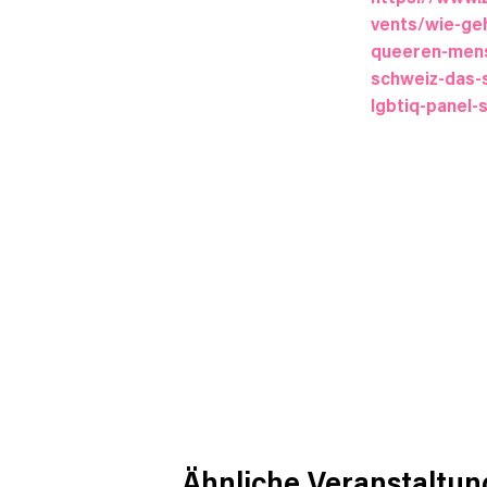
vents/wie-ge
queeren-mens
schweiz-das-
lgbtiq-panel-s
Ähnliche Veranstaltu