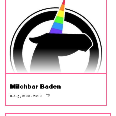
Milchbar Baden
11. Aug., 19:00
–
23:30