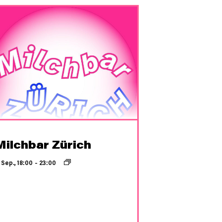
Milchbar Zürich
 Sep., 18:00
–
23:00