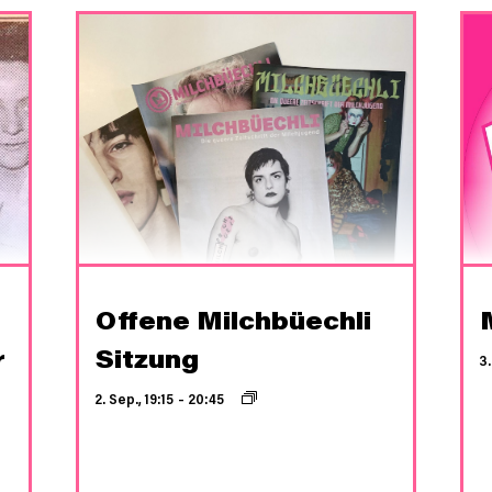
e
Offene Milchbüechli
r
Sitzung
3.
2. Sep., 19:15
–
20:45