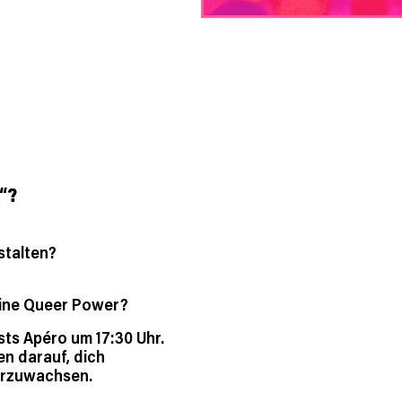
“?
stalten?
eine Queer Power?
ts Apéro um 17:30 Uhr.
en darauf, dich
terzuwachsen.