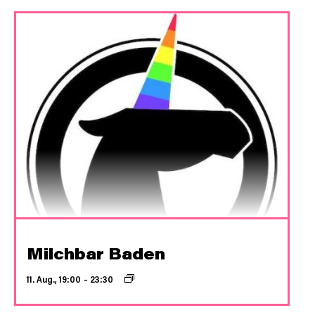
Milchbar Baden
11. Aug., 19:00
–
23:30