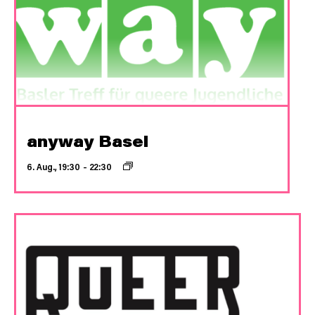
anyway Basel
6. Aug., 19:30
–
22:30