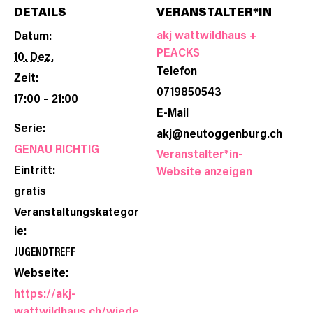
DETAILS
VERANSTALTER*IN
akj wattwildhaus +
Datum:
PEACKS
10. Dez.
Telefon
Zeit:
0719850543
17:00 – 21:00
E-Mail
Serie:
akj@neutoggenburg.ch
GENAU RICHTIG
Veranstalter*in-
Eintritt:
Website anzeigen
gratis
Veranstaltungskategor
ie:
JUGENDTREFF
Webseite:
https://akj-
wattwildhaus.ch/wiede