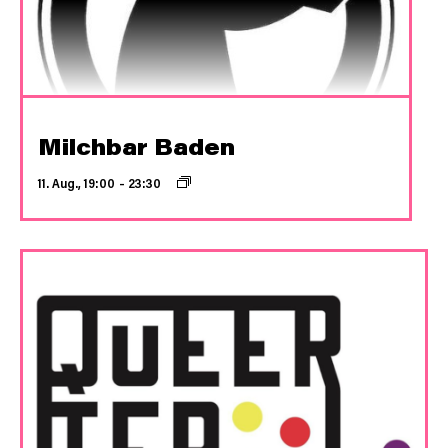
Milchbar Baden
11. Aug., 19:00
–
23:30