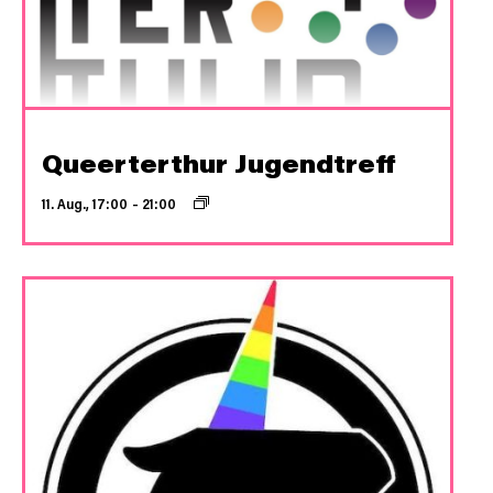
Queerterthur Jugendtreff
11. Aug., 17:00
–
21:00