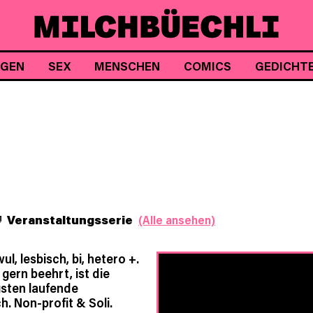
NGEN
SEX
MENSCHEN
COMICS
GEDICHT
Veranstaltungsserie
(Alle ansehen)
l, lesbisch, bi, hetero +.
 gern beehrt, ist die
gsten laufende
h. Non-profit & Soli.