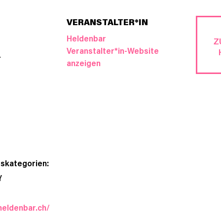
VERANSTALTER*IN
Heldenbar
Z
Veranstalter*in-Website
7
anzeigen
gskategorien:
Y
heldenbar.ch/