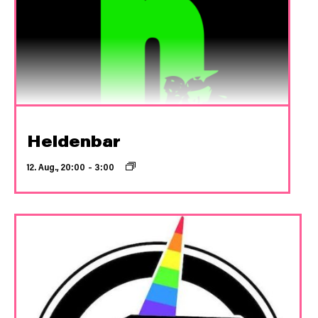
Heldenbar
12. Aug., 20:00
–
3:00