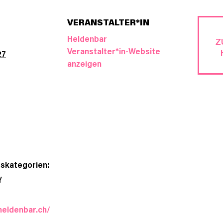
VERANSTALTER*IN
Heldenbar
Z
Veranstalter*in-Website
27
anzeigen
gskategorien:
Y
heldenbar.ch/