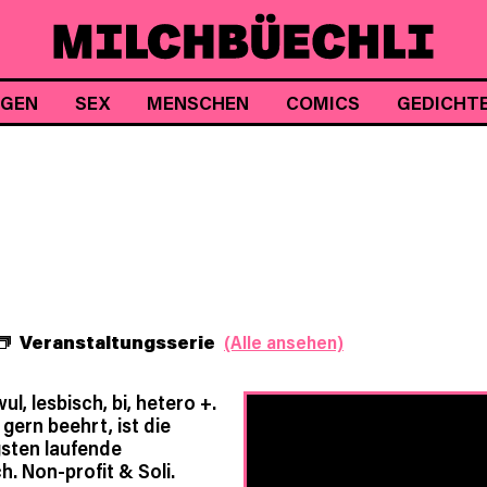
NGEN
SEX
MENSCHEN
COMICS
GEDICHT
Veranstaltungsserie
(Alle ansehen)
l, lesbisch, bi, hetero +.
 gern beehrt, ist die
gsten laufende
h. Non-profit & Soli.