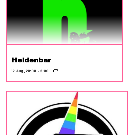
Heldenbar
12. Aug., 20:00
–
3:00