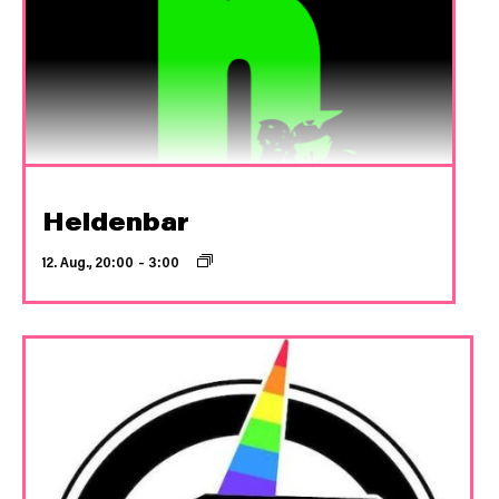
Heldenbar
12. Aug., 20:00
–
3:00