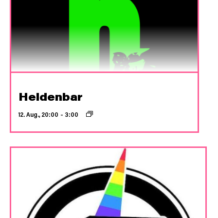
Heldenbar
12. Aug., 20:00
–
3:00