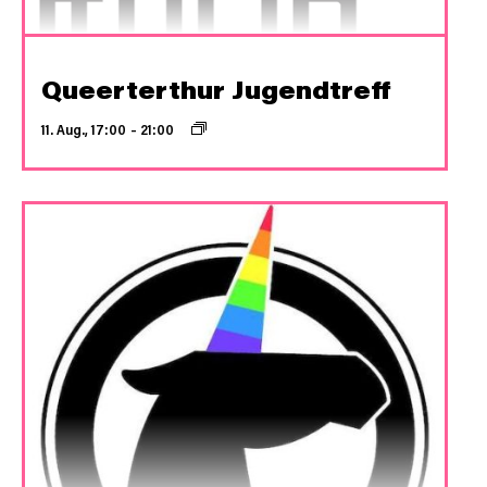
Queerterthur Jugendtreff
11. Aug., 17:00
–
21:00