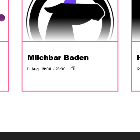
Milchbar Baden
11. Aug., 19:00
–
23:30
12