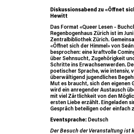
Diskussionsabend zu «Öffnet sic
Hewitt
Das Format «Queer Lesen – Buchc
Regenbogenhaus Zürich ist im Juni 
Zentralbibliothek Zürich. Gemein
«Öffnet sich der Himmel» von Seá
besprochen: eine kraftvolle Comi
über Sehnsucht, Zugehörigkeit un
Schritte ins Erwachsenwerden. Der
poetischer Sprache, wie intensiv, v
überwältigend jugendliches Begehr
Mut es braucht, sich den eigenen G
wird ein anregender Austausch übe
mit viel Zärtlichkeit von den Mögli
ersten Liebe erzählt. Eingeladen sin
Gespräch beteiligen oder einfach
Eventsprache:
Deutsch
Der Besuch der Veranstaltung ist k