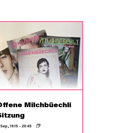
Offene Milchbüechli
Sitzung
 Sep., 19:15
–
20:45