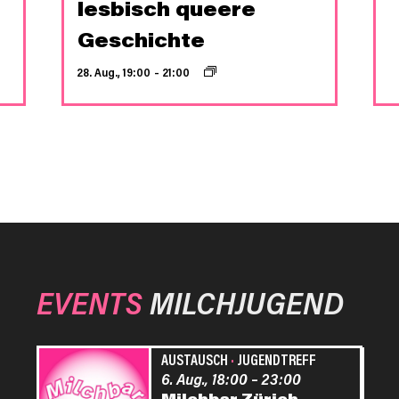
lesbisch queere
Geschichte
28. Aug., 19:00
–
21:00
EVENTS
MILCHJUGEND
AUSTAUSCH
·
JUGENDTREFF
6. Aug., 18:00
–
23:00
Milchbar Zürich