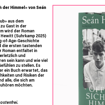
h der Himmel» von Seán
lub» aus dem
zu Gast in der
sam wird der Roman
n Hewitt (Suhrkamp 2025)
ng-of-Age-Geschichte
d die ersten tastenden
 Roman entfaltet in
erletzlich und
en sein kann und wie viel
efühlen zu stellen. Es
r ein Buch erwartet, das
chkeiten und Risiken der
d alle, die sich am
 zuhören möchten.
ostenfrei.