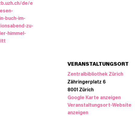
zb.uzh.ch/de/e
lesen-
n-buch-im-
sionsabend-zu-
der-himmel-
itt
VERANSTALTUNGSORT
Zentralbibliothek Zürich
Zähringerplatz 6
8001
Zürich
Google Karte anzeigen
Veranstaltungsort-Website
anzeigen