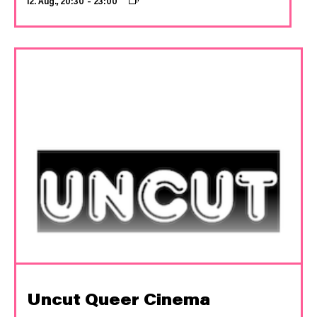
12. Aug., 20:30
–
23:00
Uncut Queer Cinema