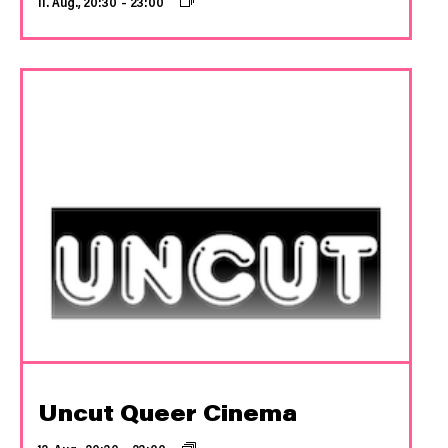
11. Aug., 20:30
–
23:00
Uncut Queer Cinema