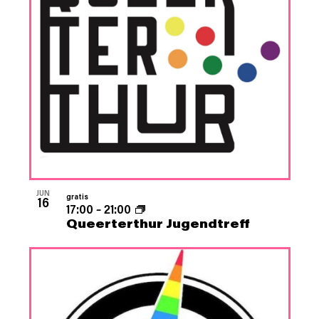
JUN
gratis
16
17:00
–
21:00
Queerterthur Jugendtreff