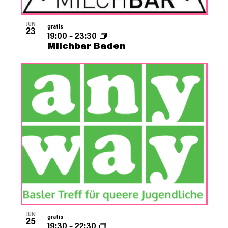
JUN
gratis
23
19:00
–
23:30
Milchbar Baden
JUN
gratis
25
19:30
–
22:30