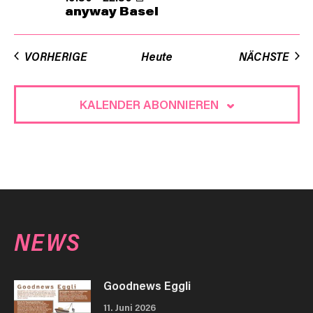
anyway Basel
VER
VORHERIGE
Heute
NÄCHSTE
KALENDER ABONNIEREN
NEWS
Goodnews Eggli
11. Juni 2026