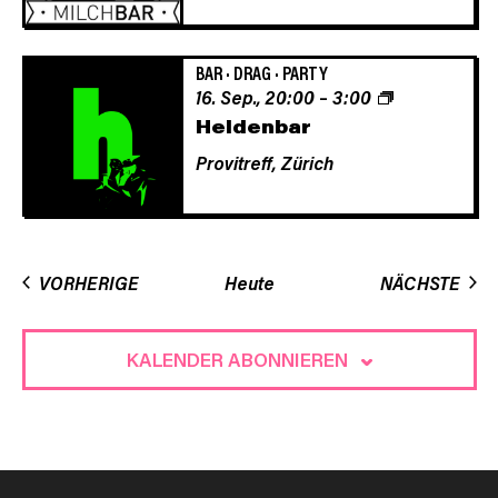
BAR
·
DRAG
·
PARTY
16. Sep., 20:00
–
3:00
Heldenbar
Provitreff,
Zürich
VERANSTALTUNGEN
VER
VORHERIGE
Heute
NÄCHSTE
KALENDER ABONNIEREN