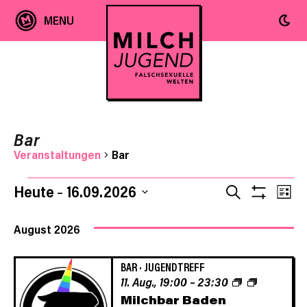
Bar
Veranstaltungen
Bar
Ver
Veranstaltungen
Veranst
Heute
16.09.2026
SUCHE
LIST
Filter
Ans
Datum
Anzeige
Suche
wählen.
August 2026
Nav
und
BAR
·
JUGENDTREFF
11. Aug., 19:00
–
23:30
Ansicht
Milchbar Baden