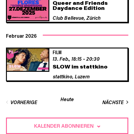
Queer and Friends
Daydance Edition
Navigat
Club Bellevue,
Zürich
Februar 2026
FILM
13. Feb., 18:15
–
20:30
SLOW im stattkino
stattkino,
Luzern
Heute
VER
VORHERIGE
NÄCHSTE
VERANSTALTUNGEN
KALENDER ABONNIEREN