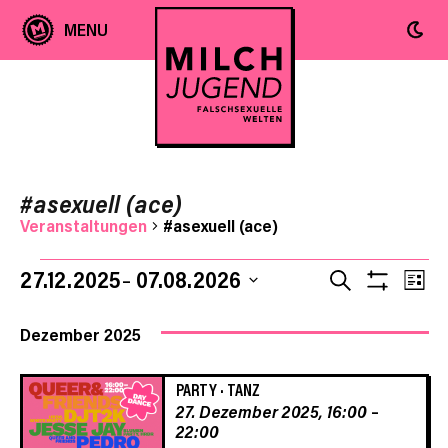
#asexuell (ace)
Veranstaltungen
#asexuell (ace)
Ver
Veranstaltungen
Veranst
27.12.2025
07.08.2026
SUCHE
LIST
Filter
Ans
Datum
Anzeige
Suche
wählen.
Dezember 2025
Nav
und
PARTY
·
TANZ
27. Dezember 2025, 16:00
–
Ansicht
22:00