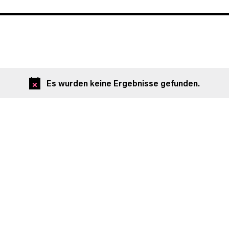
EINGEBEN.
SUCHE
NACH
VERANSTALTUNGEN.
Es wurden keine Ergebnisse gefunden.
Hinweis