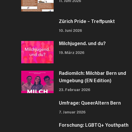
11. Juni 2026
r
w
i
Zürich Pride – Treffpunkt
r
10. Juni 2026
d
d
Milchjugend. und du?
i
e
19. März 2026
L
i
s
Radiomilch: Milchbar Bern und
t
Umgebung (EN Edition)
e
d
23. Februar 2026
e
r
Umfrage: QueerAltern Bern
V
e
7. Januar 2026
r
a
Forschung: LGBTQ+ Youthpath
n