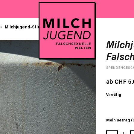
Milchjugend-Sticker: Falschsexuell
»
Milchj
Falsch
SPENDENGESC
ab
CHF
5.
Vorrätig
Mein Betrag (
Milchjugend-