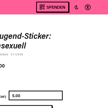
SPENDEN
ugend-Sticker:
sexuell
HENKE
STICKER
00
CHF)