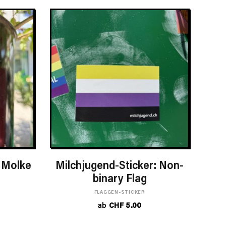
ORB
IN DEN WARENKORB
: Molke
Milchjugend-Sticker: Non-
binary Flag
FLAGGEN-STICKER
ab
CHF
5.00