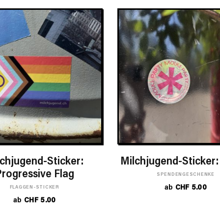
IN DEN WARENKORB
IN DEN WARENK
lchjugend-Sticker:
Milchjugend-Sticker
rogressive Flag
SPENDENGESCHENKE
ab
CHF
5.00
FLAGGEN-STICKER
ab
CHF
5.00