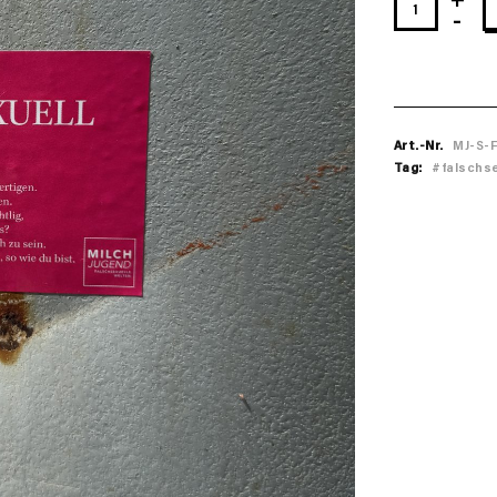
Sticker:
Falschsexuell
Menge
Art.-Nr.
MJ-S-
Tag:
#falschse