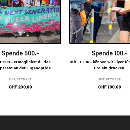
IN DEN WARENKORB
IN DEN WARENK
Spende 500.–
Spende 100.–
r. 500.– ermöglichst du das
Mit Fr. 100.– können wir Flyer fü
parent an der Jugendpride.
Projekt drucken.
FIXE BETRÄGE
FIXE BETRÄGE
CHF
200.00
CHF
100.00