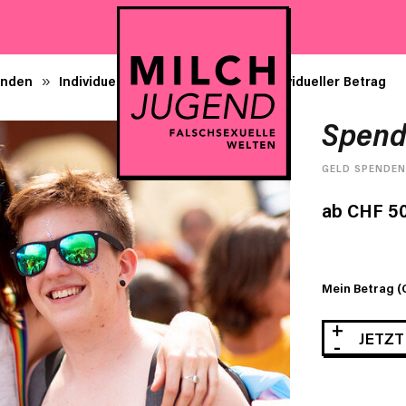
enden
Individueller Betrag
Spende individueller Betrag
»
»
Spende
GELD SPENDEN
ab
CHF
50
Mein Betrag (
Spende
JETZT
individueller
Betrag
Menge