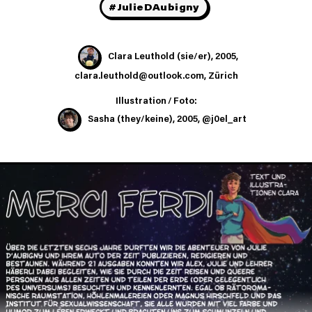
#JulieDAubigny
Clara Leuthold (sie/er), 2005,
clara.leuthold@outlook.com, Zürich
Illustration / Foto:
Sasha
(they/keine), 2005, @j0el_art