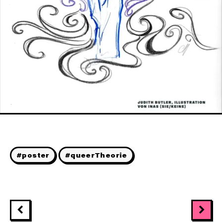
#poster
#queerTheorie