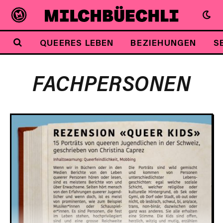
QUEERES LEBEN
BEZIEHUNGEN
S
FACHPERSONEN