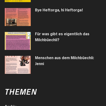
Bye Heftorga, hi Heftorga!
Für was gibt es eigentlich das
Milchbüechli?
Menschen aus dem Milchbüechli:
Jenni
THEMEN