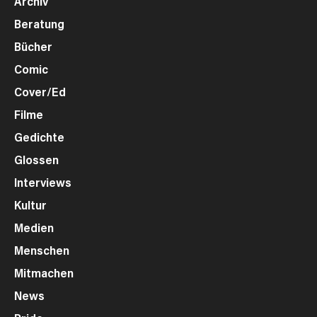
Archiv
Beratung
Bücher
Comic
Cover/Ed
Filme
Gedichte
Glossen
Interviews
Kultur
Medien
Menschen
Mitmachen
News