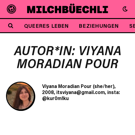
QUEERES LEBEN
BEZIEHUNGEN
S
AUTOR*IN: VIYANA
MORADIAN POUR
Viyana Moradian Pour (she/her),
2008, itsviyana@gmail.com, insta:
@kur0m1ku