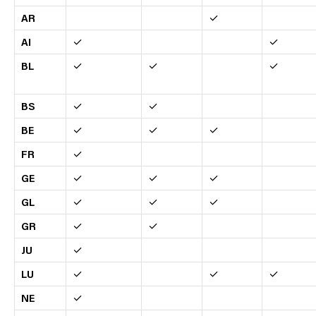
AR
✓
AI
✓
✓
BL
✓
✓
✓
BS
✓
✓
BE
✓
✓
✓
FR
✓
GE
✓
✓
✓
GL
✓
✓
✓
GR
✓
✓
JU
✓
LU
✓
✓
✓
NE
✓