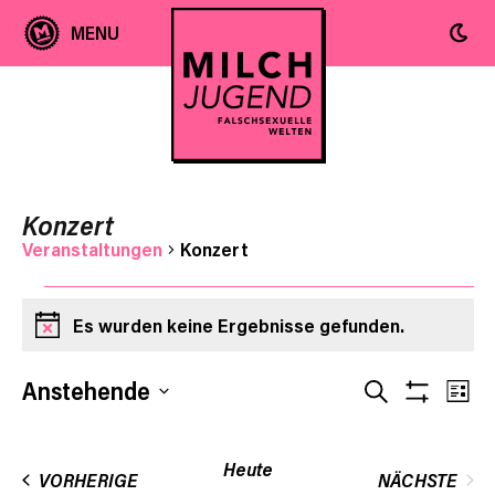
Konzert
Veranstaltungen
Konzert
Veranstaltungen
Es wurden keine Ergebnisse gefunden.
Hinweis
Ver
Veranst
Anstehende
SUCHE
LIST
Filter
Ans
Datum
Anzeige
Suche
wählen.
Nav
Heute
VERANSTALTUNGEN
VORHERIGE
NÄCHSTE