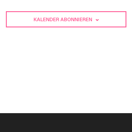
und
VERANST
Ansicht
KALENDER ABONNIEREN
Navigat