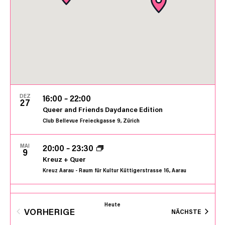
Navigat
DEZ
16:00
–
22:00
27
Queer and Friends Daydance Edition
Club Bellevue
Freieckgasse 9, Zürich
MAI
20:00
–
23:30
9
Kreuz + Quer
Kreuz Aarau - Raum für Kultur
Küttigerstrasse 16, Aarau
APR
20:00
–
23:30
4
Heute
Kreuz + Quer
VORHERIGE
VERAN
NÄCHSTE
Kreuz Aarau - Raum für Kultur
Küttigerstrasse 16, Aarau