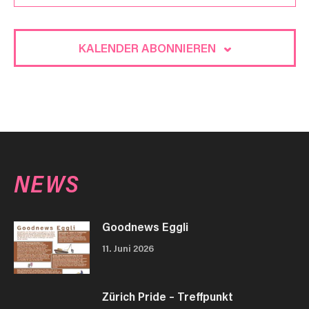
MRZ
20:00
–
23:30
7
Kreuz + Quer
KALENDER ABONNIEREN
Kreuz Aarau - Raum für Kultur
Küttigerstrasse 16, Aarau
MRZ
8:00
–
17:00
7
Kreuz + Quer
Kreuz Aarau - Raum für Kultur
Küttigerstrasse 16, Aarau
NEWS
Goodnews Eggli
11. Juni 2026
Zürich Pride – Treffpunkt