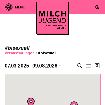
#bisexuell
Veranstaltungen
#bisexuell
Ver
Veranstaltungen
Veranst
07.03.2025
09.08.2026
SUCHE
KAR
Filter
Ans
Datum
Anzeige
Suche
auswählen.
Nav
und
Ansicht