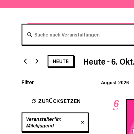
Veranstaltungen
VERANSTALTUNGEN
BITTE
SCHLÜSSELWORT
SUCHE
EINGEBEN.
SUCHE
UND
Heute
6. Okt
HEUTE
NACH
VERANSTALTUNGEN
Datum
ANSICHTEN,
SCHLÜSSELWORT.
wählen.
Filter
August 2026
NAVIGATION
D
a
6
ZURÜCKSETZEN
s
DO
Ä
n
Veranstalter*in
:
FILTER ENTFERNEN
d
Milchjugend
e