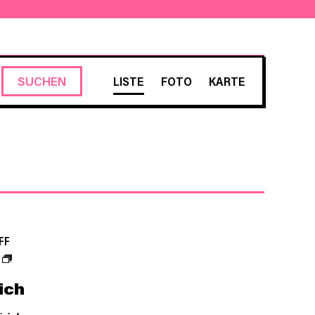
VERANSTALTUNG
SUCHEN
LISTE
FOTO
KARTE
ANSICHTEN-
NAVIGATION
FF
ich