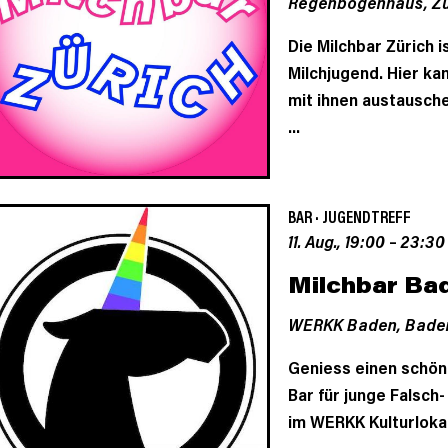
Regenbogenhaus,
Zü
Die Milchbar Zürich 
Milchjugend. Hier k
mit ihnen austausche
...
BAR
·
JUGENDTREFF
11. Aug., 19:00
–
23:30
Milchbar Ba
WERKK Baden,
Bade
Geniess einen schön
Bar für junge Falsch
im WERKK Kulturloka