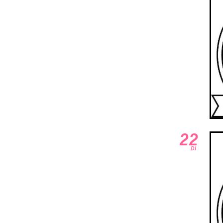
22
DI