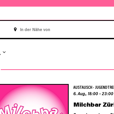
STANDORT
EINGEBEN.
SUCHE
NACH
.
VERANSTALTUNGEN.
AUSTAUSCH
·
JUGENDTRE
6. Aug., 18:00
–
23:00
Milchbar Zür