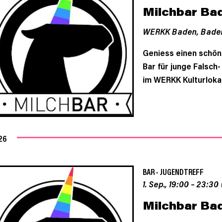
Milchbar Ba
WERKK Baden,
Bade
Geniess einen schön
Bar für junge Falsch
im WERKK Kulturloka
26
BAR
·
JUGENDTREFF
1. Sep., 19:00
–
23:30
Milchbar Ba