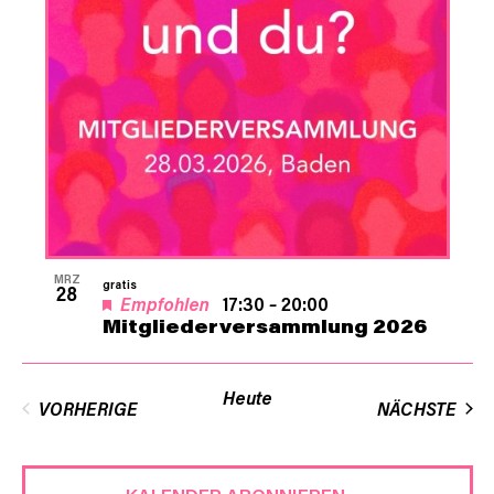
Navigat
in
Photo
View
MRZ
gratis
28
Empfohlen
17:30
–
20:00
Mitgliederversammlung 2026
Heute
VER
VORHERIGE
NÄCHSTE