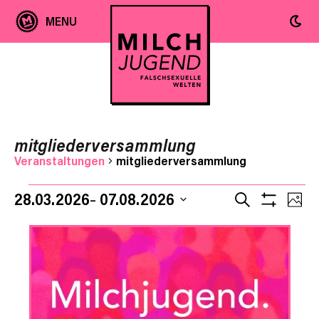
mitgliederversammlung
Veranstaltungen
mitgliederversammlung
Ver
Veranstaltungen
Veranst
28.03.2026
07.08.2026
SUCHE
FOT
Filter
Ans
Datum
Anzeige
Suche
List
auswählen.
Nav
und
of
Ansicht
Veranstaltungen