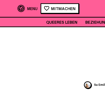
MITMACHEN
QUEERES LEBEN
BEZIEHU
Su Emil