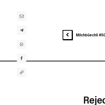
Milchbüechli #5
Reje