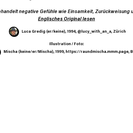
ehandelt negative Gefühle wie Einsamkeit, Zurückweisung
Englisches Original lesen
Luca Gredig (er/keine), 1994, @lucy_with_an_a, Zürich
Illustration / Foto:
Mischa
(keine/er/Mischa), 1999, https://raundmischa.mmm.page, B