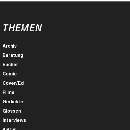
THEMEN
Archiv
Beratung
Bücher
Comic
Cover/Ed
Filme
Gedichte
Glossen
Interviews
Kultur