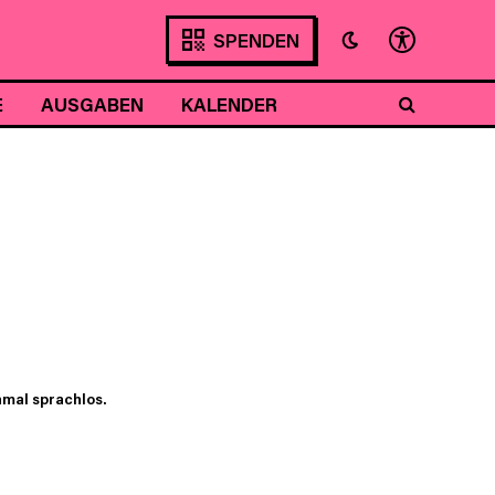
SPENDEN
E
AUSGABEN
KALENDER
hmal sprachlos.