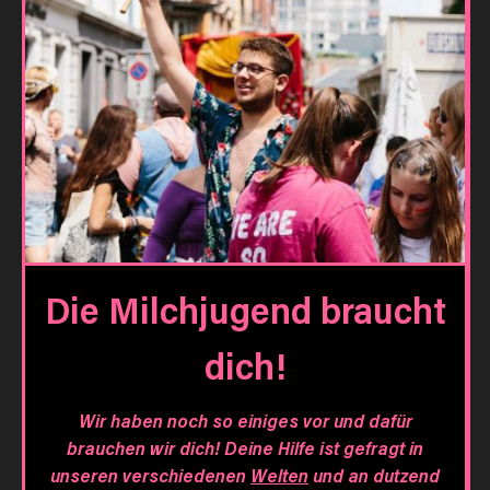
Die Milchjugend braucht
dich!
Wir haben noch so einiges vor und dafür
brauchen wir dich! Deine Hilfe ist gefragt in
unseren verschiedenen
Welten
und an dutzend