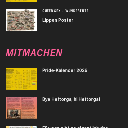
QUEER SEX
WUNDERTÜTE
Lippen Poster
MITMACHEN
Pride-Kalender 2026
Bye Heftorga, hi Heftorga!
Für was gibt es eigentlich das