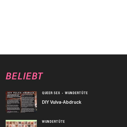
BELIEBT
QUEER SEX
WUNDERTÜTE
DIY Vulva-Abdruck
WUNDERTÜTE