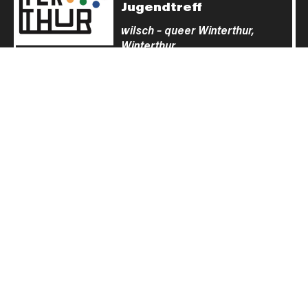
Jugendtreff
wilsch – queer Winterthur,
Winterthur
BAR
·
JUGENDTREFF
18. Aug., 19:00
23:30
–
Milchbar Baden
WERKK Baden,
Baden
JUGENDTREFF
20. Aug., 19:30
22:30
–
anyway Basel
Jugendzentrum Neubad,
Basel
MITMACHEN