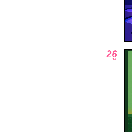
26
SA