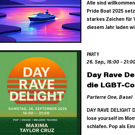
Alle sind willkomme
Pride Boat 2025 set
starkes Zeichen für V
diesem Jahr laden wir 
PARTY
26. Sep., 16:00
–
21:0
Day Rave Del
die LGBT-Co
Parterre One,
Basel
DAY RAVE DELIGHT Da
lose yourself im Mom
schlafen. Pop als Ei