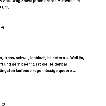
t & Soli. Drag Show: jeden ersten Mittwoch im
 Uhr.
, trans, schwul, lesbisch, bi, hetero +. Weil ihr,
oft und gern beehrt, ist die Heldenbar
längsten laufende regelmässige queere ...
0