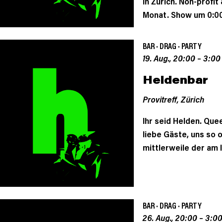
in Zürich. Non-profi
Monat. Show um 0:00
BAR
·
DRAG
·
PARTY
19. Aug., 20:00
–
3:00
Heldenbar
Provitreff,
Zürich
Ihr seid Helden. Queer
liebe Gäste, uns so 
mittlerweile der am 
BAR
·
DRAG
·
PARTY
26. Aug., 20:00
–
3:0