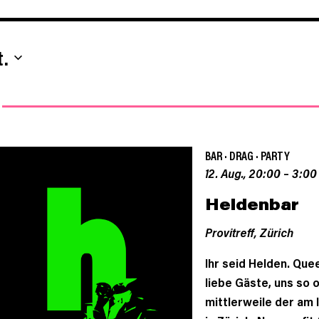
EINGEBEN.
SUCHE
NACH
t.
VERANSTALTUNGEN.
BAR
·
DRAG
·
PARTY
12. Aug., 20:00
–
3:00
Heldenbar
Provitreff,
Zürich
Ihr seid Helden. Queer
liebe Gäste, uns so 
mittlerweile der am