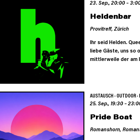
23. Sep., 20:00
–
3:0
Heldenbar
Provitreff,
Zürich
Ihr seid Helden. Queer
liebe Gäste, uns so 
mittlerweile der am 
AUSTAUSCH
·
OUTDOOR
·
25. Sep., 19:30
–
23:0
Pride Boat
Romanshorn,
Roman