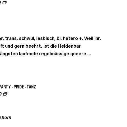
0
, trans, schwul, lesbisch, bi, hetero +. Weil ihr,
oft und gern beehrt, ist die Heldenbar
längsten laufende regelmässige queere ...
PARTY
·
PRIDE
·
TANZ
0
shorn