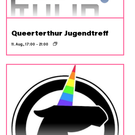
Queerterthur Jugendtreff
11. Aug., 17:00
–
21:00