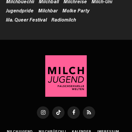
Milchbüechli
Milchball
Milchreise
Milch-Uni
Jugendpride
Milchbar
Molke Party
lila. Queer Festival
Radiomilch
Instagram
TikTok
Facebook
RSS
MILCHJUGEND
MILCHBÜECHLI
KALENDER
IMPRESSUM