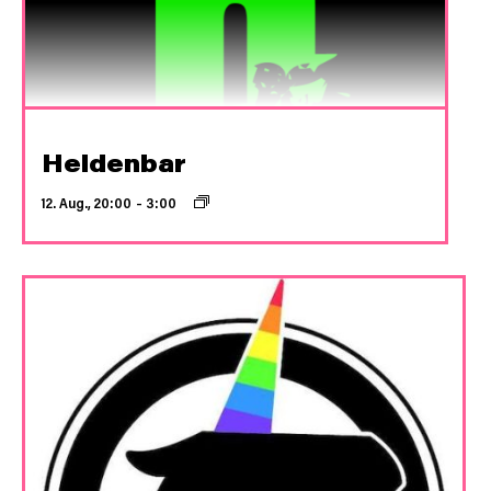
Heldenbar
12. Aug., 20:00
–
3:00