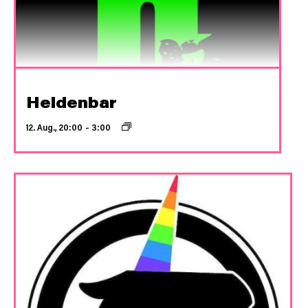
Heldenbar
12. Aug., 20:00
–
3:00