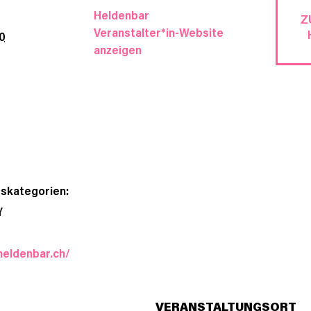
Heldenbar
Z
Veranstalter*in-Website
30
anzeigen
gskategorien:
Y
heldenbar.ch/
VERANSTALTUNGSORT