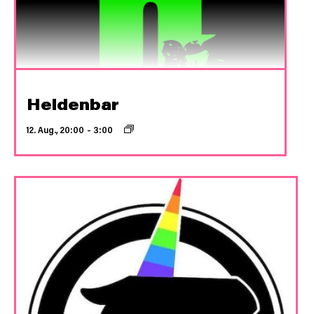
Heldenbar
12. Aug., 20:00
–
3:00