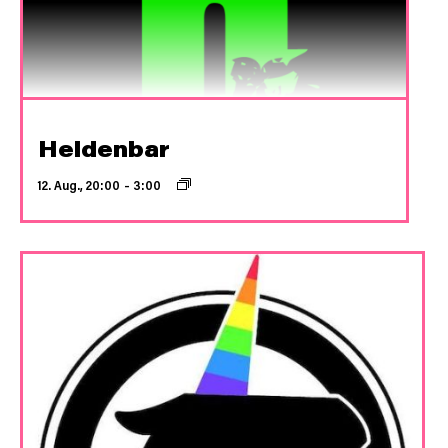
Heldenbar
12. Aug., 20:00
–
3:00