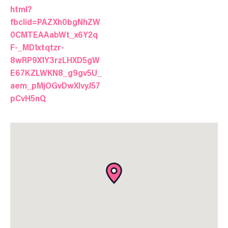
html?
fbclid=PAZXh0bgNhZW
0CMTEAAabWt_x6Y2q
F-_MD1xtqtzr-
8wRP9X1Y3rzLHXD5gW
E67KZLWKN8_g9gv5U_
aem_pMjOGvDwXIvyJ57
pCvH5nQ