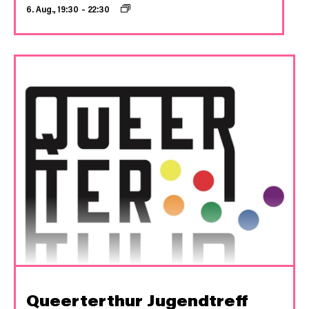
6. Aug., 19:30
–
22:30
Queerterthur Jugendtreff