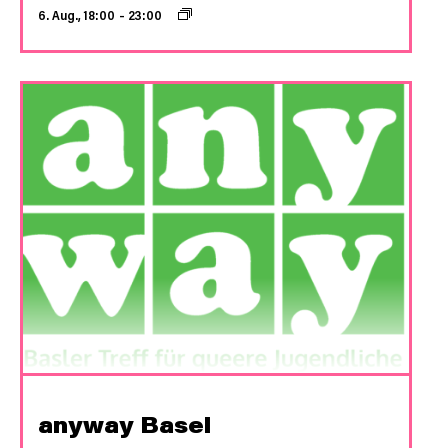
6. Aug., 18:00
–
23:00
anyway Basel