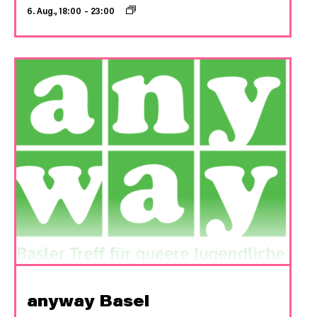
6. Aug., 18:00
–
23:00
anyway Basel