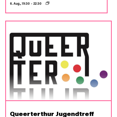
6. Aug., 19:30
–
22:30
Queerterthur Jugendtreff