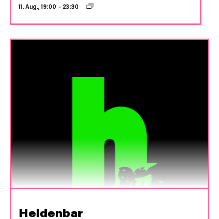
11. Aug., 19:00
–
23:30
Heldenbar