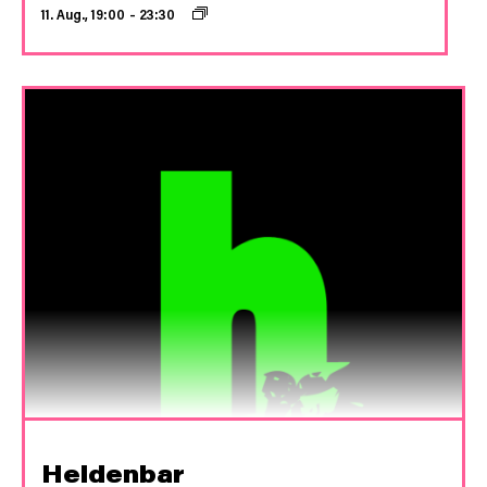
11. Aug., 19:00
–
23:30
Heldenbar