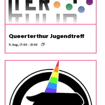
Queerterthur Jugendtreff
11. Aug., 17:00
–
21:00