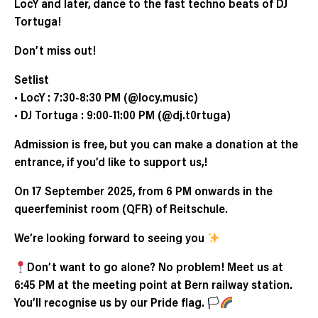
LocY and later, dance to the fast techno beats of DJ
Tortuga!
Don’t miss out!
Setlist
• LocY : 7:30-8:30 PM (@locy.music)
• DJ Tortuga : 9:00-11:00 PM (@dj.t0rtuga)
Admission is free, but you can make a donation at the
entrance, if you’d like to support us,!
On 17 September 2025, from 6 PM onwards in the
queerfeminist room (QFR) of Reitschule.
We’re looking forward to seeing you
Don’t want to go alone? No problem! Meet us at
6:45 PM at the meeting point at Bern railway station.
You’ll recognise us by our Pride flag. 🏳‍