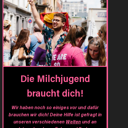
Die Milchjugend
braucht dich!
Wir haben noch so einiges vor und dafür
brauchen wir dich! Deine Hilfe ist gefragt in
unseren verschiedenen
Welten
und an