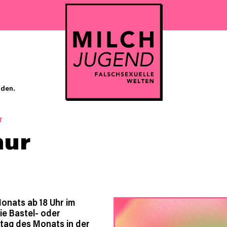
nden.
r
hur
onats ab 18 Uhr im
e Bastel- oder
tag des Monats in der