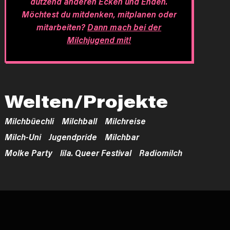
dutzend anderen Ecken und Enden.
Möchtest du mitdenken, mitplanen oder
mitarbeiten?
Dann mach bei der
Milchjugend mit!
Welten/Projekte
Milchbüechli
Milchball
Milchreise
Milch-Uni
Jugendpride
Milchbar
Molke Party
lila. Queer Festival
Radiomilch