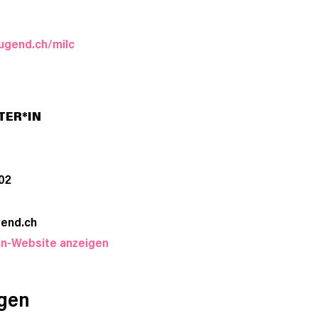
jugend.ch/milc
TER*IN
 02
gend.ch
in-Website anzeigen
ngen