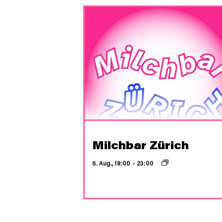
Milchbar Zürich
6. Aug., 18:00
–
23:00