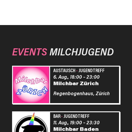
EVENTS
MILCHJUGEND
AUSTAUSCH
·
JUGENDTREFF
6. Aug., 18:00
–
23:00
Milchbar Zürich
Regenbogenhaus,
Zürich
BAR
·
JUGENDTREFF
11. Aug., 19:00
–
23:30
Milchbar Baden