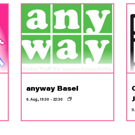
anyway Basel
6. Aug., 19:30
–
22:30
11