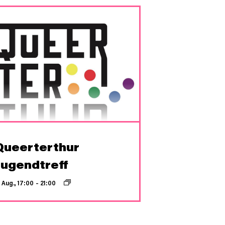
Queerterthur
Jugendtreff
. Aug., 17:00
–
21:00